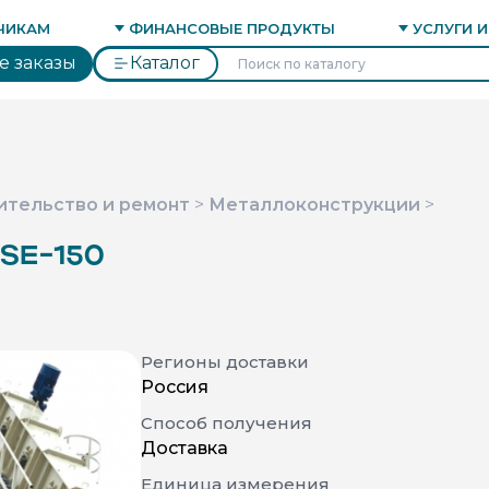
ФИНАНСИ
ИНВЕСТИ
Я ПЛОЩАДКА
ВЭД
ЧИКАМ
ФИНАНСОВЫЕ ПРОДУКТЫ
УСЛУГИ 
ПРОФИЛЬ ЗАКАЗЧИКА
ЭСКРОУ-СЕРВИС
СОПРОВОЖД
е заказы
Каталог
ительство и ремонт
>
Металлоконструкции
>
SE-150
Регионы доставки
Россия
Способ получения
Доставка
Единица измерения