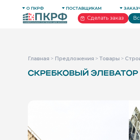
ОТЗЫВЫ
БИЗНЕС-ПРОФИЛЬ ПОСТАВЩИКА
ТОРГОВА
О ПКРФ
ПОСТАВЩИКАМ
ЗАКАЗ
КОНТАКТЫ
ТЕНДЕРНОЕ СОПРОВОЖДЕНИЕ
БИЗНЕС-
Сделать заказ
Вс
Главная
>
Предложения
>
Товары
>
Стро
СКРЕБКОВЫЙ ЭЛЕВАТОР 