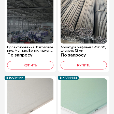
Проектирование, Изготовле
Арматура рифлёная А500С,
ние, Монтаж Вентиляционн
диаметр 12 мм
ого оборудования
По запросу
По запросу
КУПИТЬ
КУПИТЬ
В НАЛИЧИИ
В НАЛИЧИИ