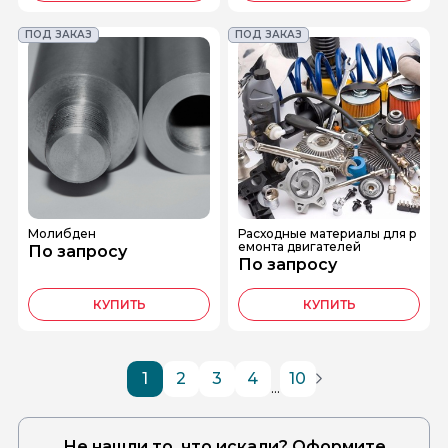
ПОД ЗАКАЗ
ПОД ЗАКАЗ
Молибден
Расходные материалы для р
емонта двигателей
По запросу
По запросу
КУПИТЬ
КУПИТЬ
1
2
3
4
10
...
Не нашли то, что искали? Оформите