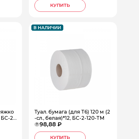
КУПИТЬ
В НАЛИЧИИ
тяжко
Туал. бумага (для Т6) 120 м (2
, БС-2-
-сл., белая)*12, БС-2-120-ТМ
98,88 ₽
?
КУПИТЬ