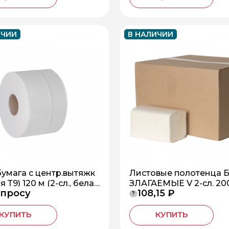
ИЧИИ
В НАЛИЧИИ
 бумага с центр.вытяжк
Листовые полотенца 
я Т9) 120 м (2-сл., бела
ЗЛАГАЕМЫЕ V 2-сл. 20
апросу
108,15 ₽
3,4см)*12, БС-2-120-ТЦ
ов белые (целлюлоза) *2
?
-2-200-VН
КУПИТЬ
КУПИТЬ