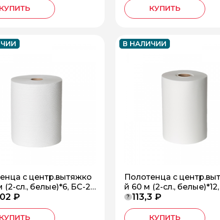
КУПИТЬ
КУПИТЬ
ИЧИИ
В НАЛИЧИИ
енца с центр.вытяжко
Полотенца с центр.вы
м (2-сл., белые)*6, БС-2-
й 60 м (2-сл., белые)*12
,02 ₽
113,3 ₽
Ц
60-ПЦ
?
КУПИТЬ
КУПИТЬ