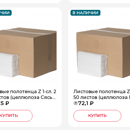
ИЧИИ
В НАЛИЧИИ
ые полотенца Z 1-сл. 2
Листовые полотенца Z 2
стов (целлюлоза Сясь)
50 листов (целлюлоза
25 ₽
72,1 ₽
С-1-200-ZТ
иум) *20 БС-2-150-Z
?
КУПИТЬ
КУПИТЬ