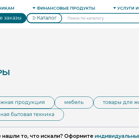
ФИНАНСИ
ИНВЕСТИ
Я ПЛОЩАДКА
ВЭД
ЧИКАМ
ФИНАНСОВЫЕ ПРОДУКТЫ
УСЛУГИ 
ПРОФИЛЬ ЗАКАЗЧИКА
ЭСКРОУ-СЕРВИС
СОПРОВОЖД
е заказы
Каталог
РЫ
ажная продукция
мебель
товары для 
ная бытовая техника
 нашли то, что искали? Оформите
индивидуальный