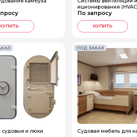
дование камбуза
Системы вентиляции 
иционирования (HVAC
апросу
По запросу
КУПИТЬ
КУПИТЬ
АКАЗ
ПОД ЗАКАЗ
 судовые и люки
Судовая мебель для к