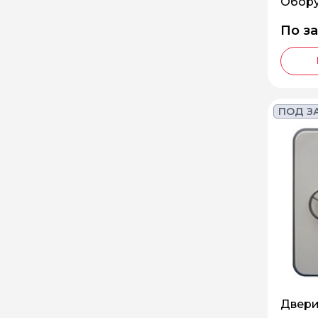
Обору
По з
ПОД З
Двери