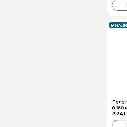
В НАЛ
Полот
й 160 
241
160-П
?