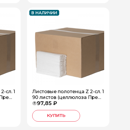
В НАЛИЧИИ
-сл. 1
Листовые полотенца Z 2-сл. 1
 Прем
90 листов (целлюлоза Прем
97,85 ₽
иум) *20 БС-2-190-Z
?
КУПИТЬ