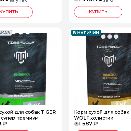
за упак
за кг
КУПИТЬ
КУПИТЬ
АКАЗ
В НАЛИЧИИ
сухой для собак TIGER
Корм сухой для собак
супер премиум
WOLF холистик
3 ₽
1 587 ₽
?