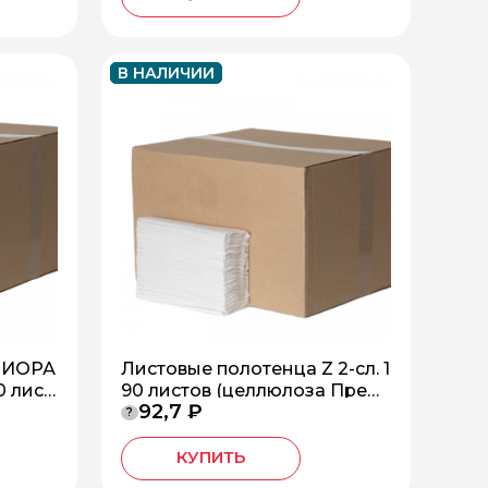
В НАЛИЧИИ
БИОРА
Листовые полотенца Z 2-сл. 1
0 лист
90 листов (целлюлоза Прем
92,7 ₽
0 БС
иум) *20 БС-2-190-ZК
?
КУПИТЬ