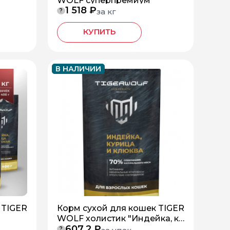
WOLF суперпремиум
1 518 ₽
за кг
?
КУПИТЬ
В НАЛИЧИИ
 TIGER
Корм сухой для кошек TIGER
WOLF холистик "Индейка, ку
607,2 ₽
рица и клюква
?