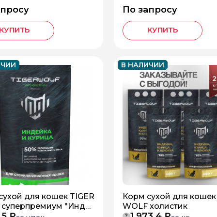
апросу
По запросу
КУПИТЬ
КУПИТЬ
ИЧИИ
В НАЛИЧИИ
сухой для кошек TIGER
Корм сухой для кошек
суперпремиум "Инде
WOLF холистик
,5 ₽
1 973,4 ₽
 курица"
?