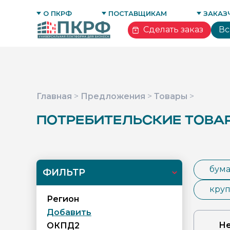
ОТЗЫВЫ
БИЗНЕС-ПРОФИЛЬ ПОСТАВЩИКА
ТОРГОВА
О ПКРФ
ПОСТАВЩИКАМ
ЗАКАЗ
КОНТАКТЫ
ТЕНДЕРНОЕ СОПРОВОЖДЕНИЕ
БИЗНЕС-
Сделать заказ
Вс
Главная
>
Предложения
>
Товары
>
ПОТРЕБИТЕЛЬСКИЕ ТОВА
бум
ФИЛЬТР
круп
Регион
Добавить
Не
ОКПД2