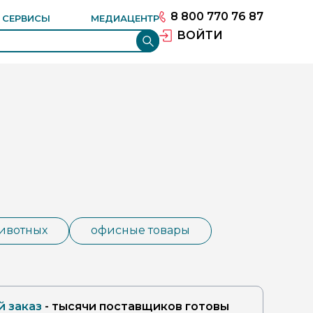
РОВАНИЕ ПРОЕКТОВ
ЦИОННЫЙ КОНСАЛТИНГ
8 800 770 76 87
И СЕРВИСЫ
МЕДИАЦЕНТР
ЕНИЕ ГРУЗОВ ВЭД
ВОЙТИ
животных
офисные товары
 заказ
- тысячи поставщиков готовы