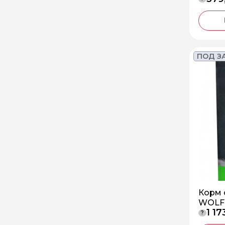
ПОД З
Корм 
WOLF 
1 17
?