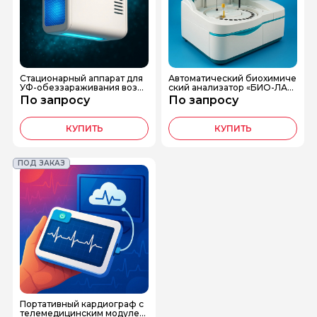
Стационарный аппарат для
Автоматический биохимиче
УФ-обеззараживания возду
ский анализатор «БИО-ЛАБ
ха «СТЕРИ-ВОЗДУХ»
200»
По запросу
По запросу
КУПИТЬ
КУПИТЬ
ПОД ЗАКАЗ
Портативный кардиограф с
телемедицинским модулем