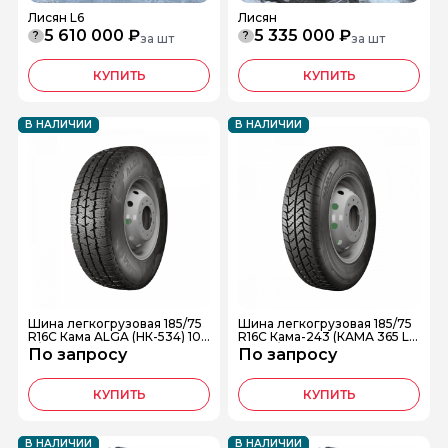
Лисян L6
Лисян
5 610 000 ₽
5 335 000 ₽
?
?
за шт
за шт
КУПИТЬ
КУПИТЬ
В НАЛИЧИИ
В НАЛИЧИИ
Шина легкогрузовая 185/75
Шина легкогрузовая 185/75
R16C Кама ALGA (НК-534) 10
R16C Кама-243 (КАМА 365 L
4/102R шип.
T) 104/102Q
По запросу
По запросу
КУПИТЬ
КУПИТЬ
В НАЛИЧИИ
В НАЛИЧИИ