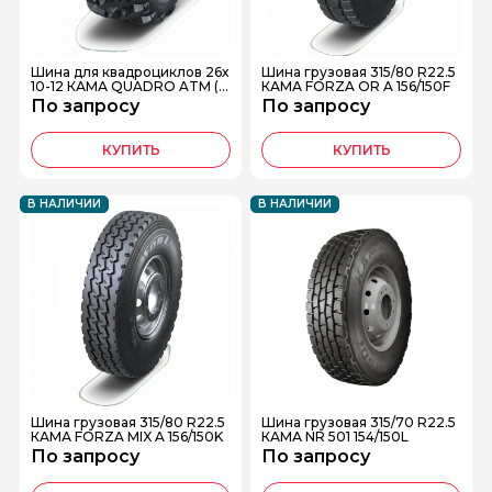
Шина для квадроциклов 26х
Шина грузовая 315/80 R22.5
10-12 КАМА QUADRO ATM (Н
КАМА FORZA OR A 156/150F
К-437)
По запросу
По запросу
КУПИТЬ
КУПИТЬ
В НАЛИЧИИ
В НАЛИЧИИ
Шина грузовая 315/80 R22.5
Шина грузовая 315/70 R22.5
КАМА FORZA MIX A 156/150K
КАМА NR 501 154/150L
По запросу
По запросу