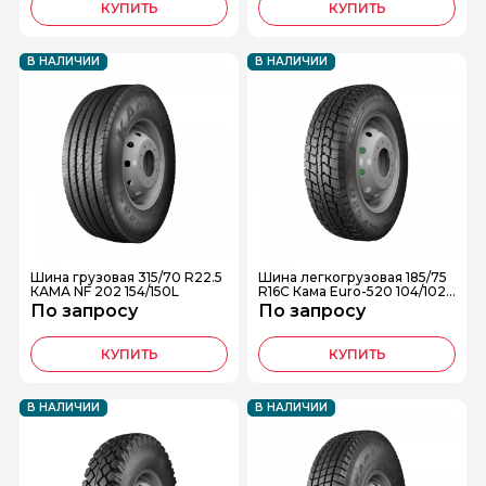
КУПИТЬ
КУПИТЬ
В НАЛИЧИИ
В НАЛИЧИИ
Шина грузовая 315/70 R22.5
Шина легкогрузовая 185/75
КАМА NF 202 154/150L
R16C Кама Euro-520 104/102R
шип.
По запросу
По запросу
КУПИТЬ
КУПИТЬ
В НАЛИЧИИ
В НАЛИЧИИ