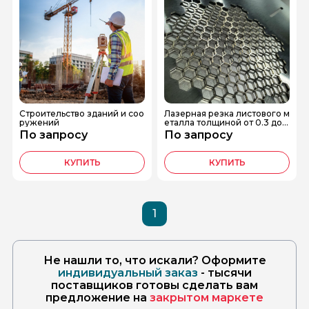
Строительство зданий и соо
Лазерная резка листового м
ружений
еталла толщиной от 0.3 до 1
4мм.
По запросу
По запросу
КУПИТЬ
КУПИТЬ
1
Не нашли то, что искали? Оформите
индивидуальный заказ
- тысячи
поставщиков готовы сделать вам
предложение на
закрытом маркете